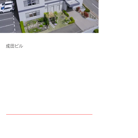
成田ビル
事業所紹介
Office Information
福島本社
〒96
0-0112​
福
島県福島市南矢野目字古屋敷51-3
TEL