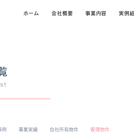
ホーム
会社概要
事業内容
実例
覧
st​
事例
事業実績
自社所有物件
管理物件